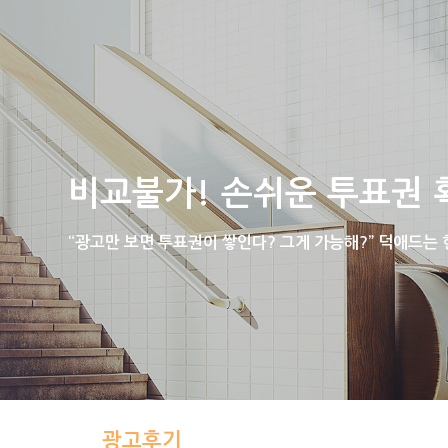
비교불가! 손쉬운 투표권 
“광고만 보면 투표권이 쌓인다? 그게 가능해?” 덕애드는
광고후기