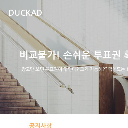
DUCKAD
비교불가! 손쉬운 투표권 
“광고만 보면 투표권이 쌓인다? 그게 가능해?” 덕애드는
공지사항