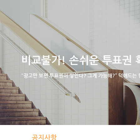
비교불가! 손쉬운 투표권 
“광고만 보면 투표권이 쌓인다? 그게 가능해?” 덕애드는
공지사항