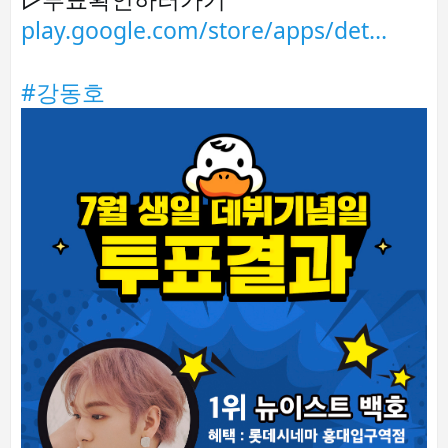
play.google.com/store/apps/det
…
#강동호