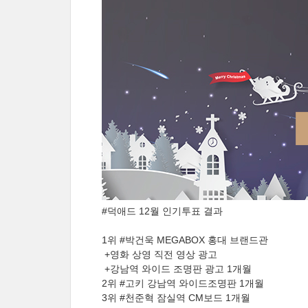
#덕애드 12월 인기투표 결과
1위 #박건욱 MEGABOX 홍대 브랜드관
+영화 상영 직전 영상 광고
+강남역 와이드 조명판 광고 1개월
2위 #고키 강남역 와이드조명판 1개월
3위 #천준혁 잠실역 CM보드 1개월