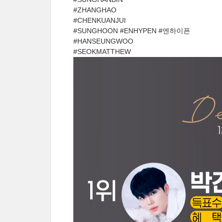
#ZHANGHAO
#CHENKUANJUI
#SUNGHOON #ENHYPEN #엔하이픈
#HANSEUNGWOO
#SEOKMATTHEW