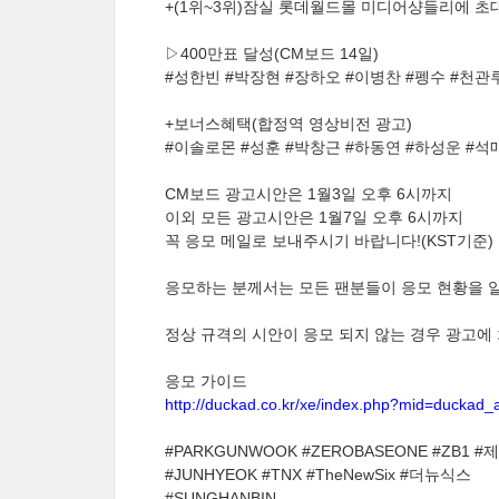
+(1위~3위)잠실 롯데월드몰 미디어샹들리에 초
▷400만표 달성(CM보드 14일)
#성한빈 #박장현 #장하오 #이병찬 #펭수 #천관
+보너스혜택(합정역 영상비전 광고)
#이솔로몬 #성훈 #박창근 #하동연 #하성운 #석
CM보드 광고시안은 1월3일 오후 6시까지
이외 모든 광고시안은 1월7일 오후 6시까지
꼭 응모 메일로 보내주시기 바랍니다!(KST기준)
응모하는 분께서는 모든 팬분들이 응모 현황을 알
정상 규격의 시안이 응모 되지 않는 경우 광고에
응모 가이드
http://duckad.co.kr/xe/index.php?mid=ducka
#PARKGUNWOOK #ZEROBASEONE #ZB1
#JUNHYEOK #TNX #TheNewSix #더뉴식스
#SUNGHANBIN