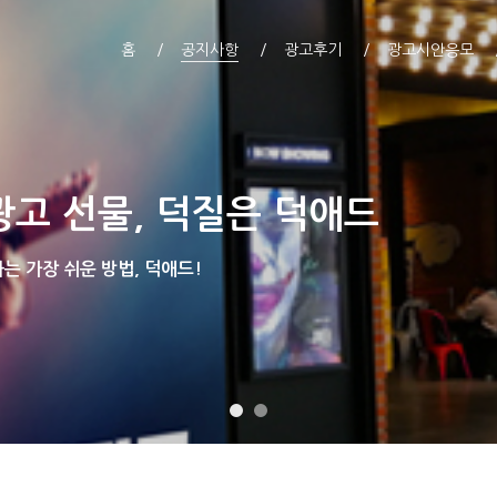
홈
공지사항
광고후기
광고시안응모
광고 선물, 덕질은 덕애드
 가장 쉬운 방법, 덕애드!