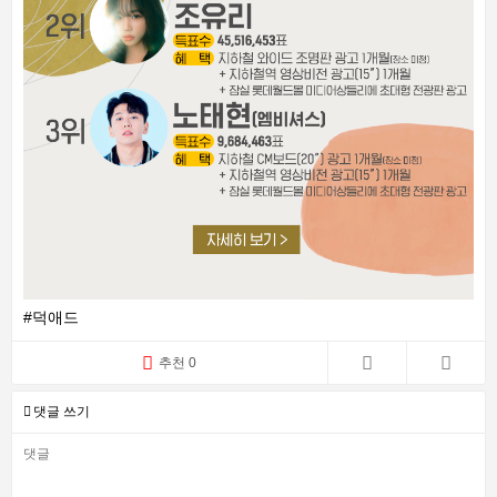
#덕애드
추천 0
댓글 쓰기