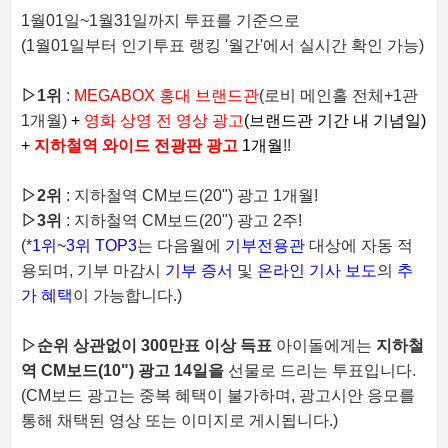
1월01일~1월31일까지 투표를 기준으로
(1월01일부터 인기투표 랭킹 '월간'에서 실시간 확인 가능)
▷
1위
:
MEGABOX 홍대 브랜드관
(로비 메인홀 전체+1관
1개월)
+
영화 상영 전 영상 광고
(브랜드관 기간 내 기념일)
+
지하철역 와이드 전광판 광고
1개월
!!
▷
2위
: 지하철역 CM보드(20") 광고
1개월
!
▷
3위
: 지하철역 CM보드(20") 광고 2주
!
(*
1위~3위 TOP3
는 다음월에
기부전용관
대상에 자동 적
용되며, 기부 마감시
기부 증서
및
온라인 기사 보도
의
추
가 혜택
이 가능합니다.)
▷
순위 상관없이
300만표 이상 득표
아이돌에게는
지하철
역 CM보드(10") 광고 14일을
선물로 드리는 투표입니다.
(CM보드 광고는 중복 혜택이 불가하며, 광고시안 응모를
통해 채택된 영상 또는 이미지로 게시됩니다.)