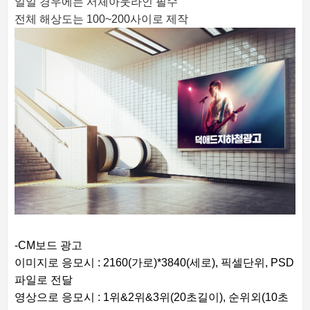
일일 경우에는 서체아웃라인 필수
전체 해상도는 100~200사이로 제작
-CM보드 광고
이미지로 응모시 : 2160(가로)*3840(세로), 픽셀단위, PSD
파일로 전달
영상으로 응모시 : 1위&2위&3위(20초길이), 순위외(10초