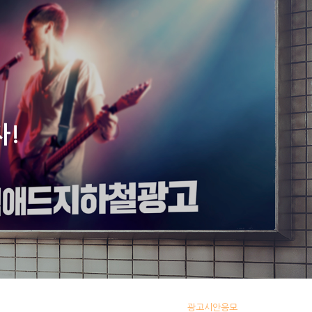
이용안내
서비스 소개서
Award interview video
자!
광고시안응모