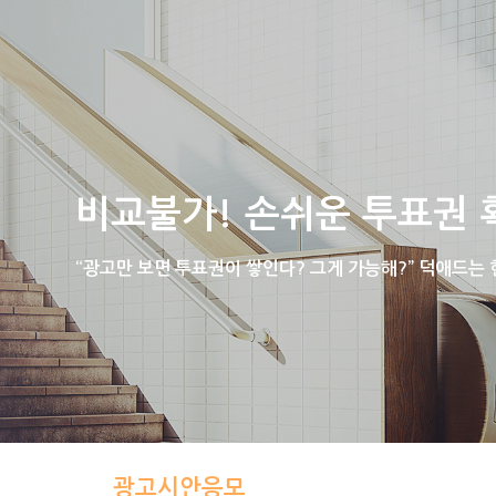
비교불가! 손쉬운 투표권 
“광고만 보면 투표권이 쌓인다? 그게 가능해?” 덕애드는
광고시안응모