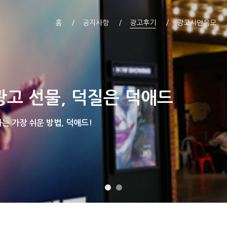
홈
공지사항
광고후기
광고시안응모
광고 선물, 덕질은 덕애드
 가장 쉬운 방법, 덕애드!