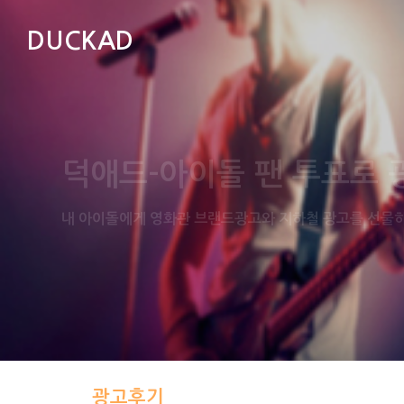
DUCKAD
비교불가! 손쉬운 투표권 
“광고만 보면 투표권이 쌓인다? 그게 가능해?” 덕애드는
광고후기