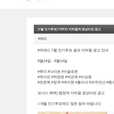
[7월 인기투표] TOP15 지하철역 영상비전 광고
덕애드
#덕애드 7월 인기투표 결과 지하철 광고 안내
8월14일 - 9월14일
#후이 #스티븐 #이솔로몬
#박서진 #박장현 #박건욱 #이상원
#천준혁 #정국 #박지현 #홍이삭 #조우안신 #펭
보너스 혜택) 합정역 지하철 영상비전 광고
▷8월 인기투표에도 많은 참여 바랍니다.