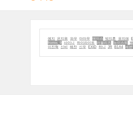
예지
은지원
와우
마마무
에이스
박지훈
유지애
fromis_9
샤이니
하이라이트
러블리즈
뉴이스트
이진혁
신비
해찬
신우
EXID
하니
JR
B1A4
세븐