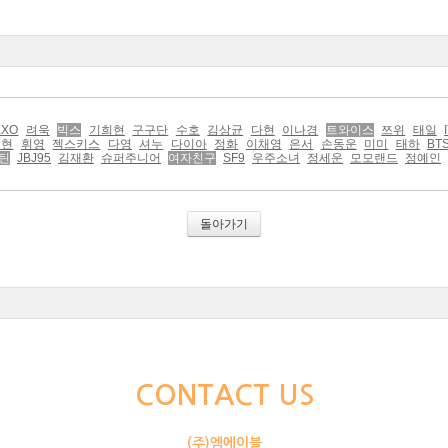
EXO
려욱
빅스
기희현
구구단
수호
김상균
다현
이나경
트와이스
쯔위
태일
백현
휘영
젝스키스
다영
셔누
다이아
정화
이채영
은서
손동운
미미
태하
BT
틴
JBJ95
김재환
슈퍼주니어
여자친구
SF9
우주소녀
정세운
모모랜드
정예인
돌아가기
CONTACT US
(주)엠에이블