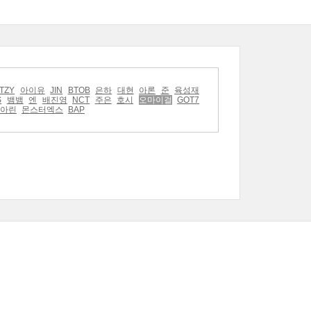
ITZY
아이유
JIN
BTOB
은하
대현
아론
준
육성재
S
뱀뱀
엔
배진영
NCT
주은
호시
오마이걸
GOT7
아린
몬스터엑스
BAP