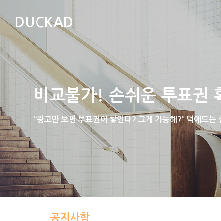
DUCKAD
비교불가! 손쉬운 투표권 
“광고만 보면 투표권이 쌓인다? 그게 가능해?” 덕애드는
공지사항