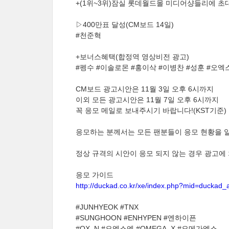
+(1위~3위)잠실 롯데월드몰 미디어샹들리에 초
▷400만표 달성(CM보드 14일)
#천준혁
+보너스혜택(합정역 영상비전 광고)
#펭수 #이솔로몬 #홍이삭 #이병찬 #성훈 #오엑
CM보드 광고시안은 11월 3일 오후 6시까지
이외 모든 광고시안은 11월 7일 오후 6시까지
꼭 응모 메일로 보내주시기 바랍니다!(KST기준)
응모하는 분께서는 모든 팬분들이 응모 현황을 알
정상 규격의 시안이 응모 되지 않는 경우 광고에
응모 가이드
http://duckad.co.kr/xe/index.php?mid=ducka
#JUNHYEOK #TNX
#SUNGHOON #ENHYPEN #엔하이픈
#OX_N #오엑스엔 #OMEGA_X #오메가엑스