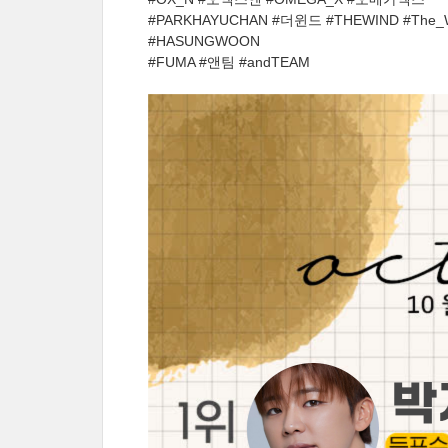
#PARKHAYUCHAN #더윈드 #THEWIND #The_
#HASUNGWOON
#FUMA #앤팀 #andTEAM