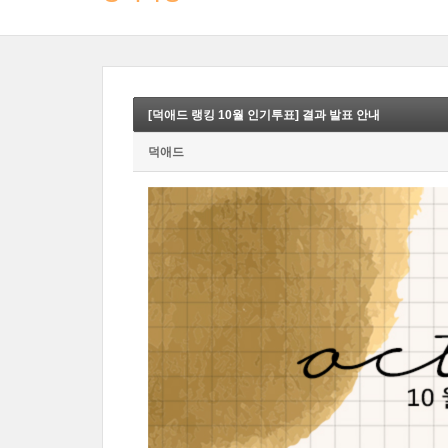
[덕애드 랭킹 10월 인기투표] 결과 발표 안내
덕애드