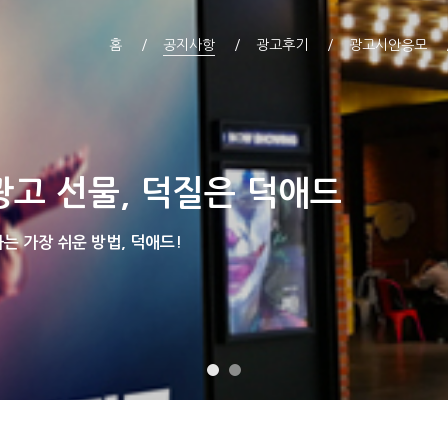
홈
공지사항
광고후기
광고시안응모
광고 선물, 덕질은 덕애드
 가장 쉬운 방법, 덕애드!