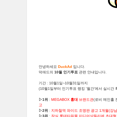
안녕하세요
DuckAd
입니다.
덕애드의
10월 인기투표
관련 안내입니다.
기간 : 10월1일~10월31일까지
(10월1일부터 인기투표 랭킹 '월간'에서 실시간 
▷
1위
:
MEGABOX
홍대
브랜드관
(로비 메인홀 
고
▷
2위
:
지하철역 와이드 조명판 광고
1개월(강남
▷
3위
:
잠실 롯데타워몰 미디어샹들리에 초대형