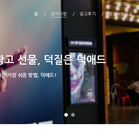
홈
공지사항
광고후기
광고시안응모
광고 선물, 덕질은 덕애드
 가장 쉬운 방법, 덕애드!