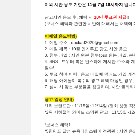
이외 시안 응모 기한은
11월 7일 18시까지
입니다
광고시안 응모 후, 채택 시
10만 투표권 지급
!!
(보너스 혜택과 관련한 시안에 대해서는 채택에 
이메일 응모방법)
1. 메일 주소 : duckad2020@gmail.com
2. 메일 제목 : 10월 인기투표 광고 시안 응모
3. 첨부 파일 : 시안 원본 첨부(psd 원본 파일,
4. SNS : 트위터 혹은 인스타에 게시한 주소와
필수!
5. 투표 참여 이력 : 응모 메일에 덕애드 가입 
6. 해당 아이돌이 복수의 광고 혜택 대상인 경우
7. 심사 시 앞선 부분들을 참고하여, 시안 퀄리
광고 일정 안내)
*1위 브랜드관 : 11/15일~12/14일 (영화 상
*2위 지하철역 와이드 조명판 광고 : 11/15일~12
*보너스 혜택1
*5천만표 달성 뉴욕타임스퀘어 전광판 : 시안 응