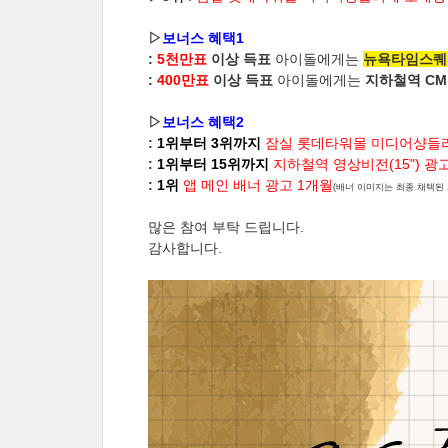
▷
보너스 혜택1
:
5천만표
이상 득표
아이돌에게는
뉴욕타임스퀘
:
400만표
이상 득표
아이돌에게는
지하철역 CM보
▷
보너스 혜택2
:
1위부터 3위까지
잠실 롯데타워몰 미디어샹들리
:
1위부터 15위까지
지하철역 영상비전(15") 광
:
1위
앱 메인 배너 광고 1개월
(배너 이미지는 최종 채택된 
많은 참여 부탁 드립니다.
감사합니다.