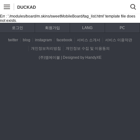
DUCKAD
Err : './modules/board/m.skins/sweetMobileBoard/tag_list.html' template file does
not exists.
로그인
회원가입
LANG
PC
twitter
blog
instagram
facebook
서비스 소개서
서비스 이용약관
개인정보처리방침
개인정보 수집 및 이용동의
(주)엠에이블 | Designed by HandyXE