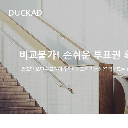
DUCKAD
비교불가! 손쉬운 투표권 
“광고만 보면 투표권이 쌓인다? 그게 가능해?” 덕애드는