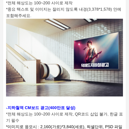
*전체 해상도는 100~200 사이로 제작
*중요 텍스트 및 이미지는 잘리지 않도록 내경(3,378*1,578) 안에
포함해주세요.
-지하철역 CM보드 광고(400만표 달성)
*전체 해상도는 100~200 사이로 제작,
QR코드 삽입 불가, 한글 표
기 필수
*이미지로 응모시 : 2,160(가로)*3,840(세로), 픽셀단위, PSD 파일