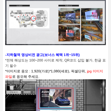
-지하철역 영상비전 광고(보너스 혜택 1위~15위)
*전체 해상도는 100~200 사이로 제작,
QR코드 삽입 불가, 한글 표
기 필수
*이미지로 응모 : 1,920(가로)*1,080(세로), 픽셀단위,
jpg 이미지
파일
로 응모해 주세요.