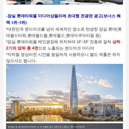
-잠실 롯데타워몰 미디어샹들리에 초대형 전광판 광고(보너스 혜
택 1위~3위)
*대한민국 랜드마크를 넘어 세계적인 명소로 탄생한 잠실 롯데(롯
데월드타워,롯데월드몰,롯데월드,롯데아쿠아리움 등)
*잠실 롯데타워몰 메인광장에 위치하여 1F~5F 전층에 걸쳐
상하
2기의 앞뒤 총 4면
으로 노출되는 랜드마크 미디어
*지하철 영상비전 시안을 동일하게 사용하오니 별도 제출은 하지
않으셔도 됩니다.