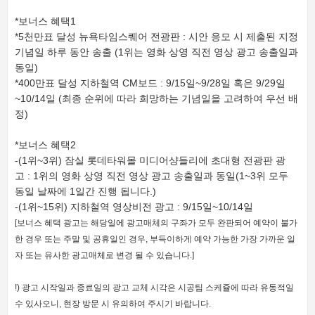
*보너스 혜택1
*5천만표 달성 뉴욕타임스퀘어 전광판 : 시안 응모 시 제출된 지정
기념일 하루 동안 송출 (1위는 영화 상영 직전 영상 광고 송출일과
동일)
*400만표 달성 지하철역 CM보드 : 9/15일~9/28일 혹은 9/29일
~10/14일 (최종 순위에 따라 희망하는 기념일을 고려하여 우선 배
정)
*보너스 혜택2
-(1위~3위) 잠실 롯데타워몰 미디어샹들리에 초대형 전광판 광
고 : 1위의 영화 상영 직전 영상 광고 송출일과 동일(1~3위 모두
동일 날짜에 1일간 진행 됩니다.)
-(1위~15위) 지하철역 영상비전 광고 : 9/15일~10/14일
[보너스 혜택 광고는 해당일에 광고매체의 구좌가 모두 완판되어 예약이 불가
한 경우 또는 주말 및 공휴일인 경우, 부득이하게 예약 가능한 가장 가까운 일
자 또는 유사한 광고매체로 변경 될 수 있습니다.]
!) 광고 시작일과 종료일의 광고 교체 시각은 시공팀 스케쥴에 따라 유동적일
수 있사오니, 현장 방문 시 유의하여 주시기 바랍니다.