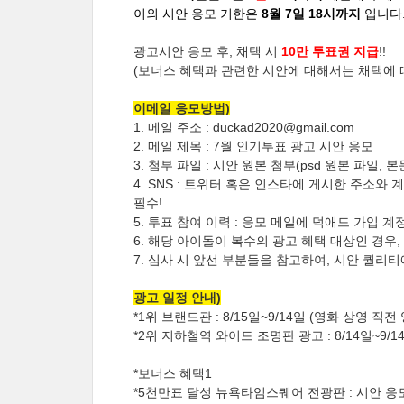
이외 시안 응모 기한은
8월 7일 18시까지
입니다
광고시안 응모 후, 채택 시
10만 투표권 지급
!!
(보너스 혜택과 관련한 시안에 대해서는 채택에 
이메일 응모방법)
1. 메일 주소 : duckad2020@gmail.com
2. 메일 제목 : 7월 인기투표 광고 시안 응모
3. 첨부 파일 : 시안 원본 첨부(psd 원본 파일,
4. SNS : 트위터 혹은 인스타에 게시한 주소와
필수!
5. 투표 참여 이력 : 응모 메일에 덕애드 가입 
6. 해당 아이돌이 복수의 광고 혜택 대상인 경우
7. 심사 시 앞선 부분들을 참고하여, 시안 퀄리
광고 일정 안내)
*1위 브랜드관 : 8/15일~9/14일 (영화 상영 
*2위 지하철역 와이드 조명판 광고 : 8/14일~9/1
*보너스 혜택1
*5천만표 달성 뉴욕타임스퀘어 전광판 : 시안 응