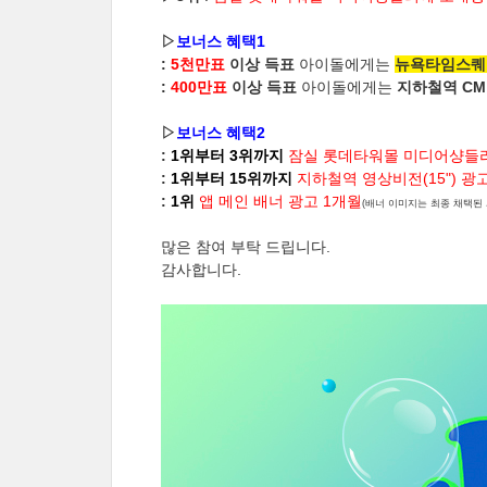
▷
보너스 혜택1
:
5천만표
이상 득표
아이돌에게는
뉴욕타임스퀘
:
400만표
이상 득표
아이돌에게는
지하철역 CM보
▷
보너스 혜택2
:
1위부터 3위까지
잠실 롯데타워몰 미디어샹들리
:
1위부터 15위까지
지하철역 영상비전(15") 광
:
1위
앱 메인 배너 광고 1개월
(배너 이미지는 최종 채택된 
많은 참여 부탁 드립니다.
감사합니다.