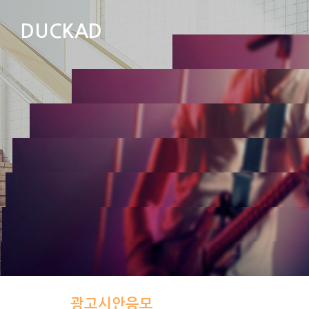
DUCKAD
비교불가! 손쉬운 투표권 
“광고만 보면 투표권이 쌓인다? 그게 가능해?” 덕애드는
광고시안응모