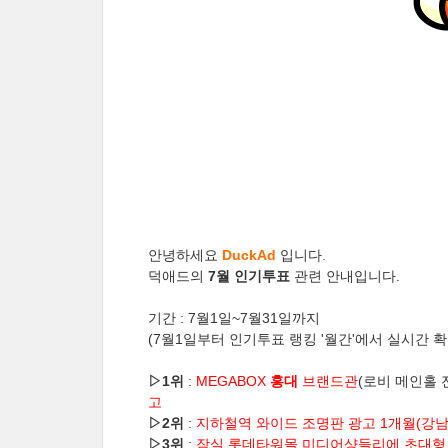
안녕하세요
DuckAd
입니다.
덕애드의
7월 인기투표
관련 안내입니다.
기간 : 7월1일~7월31일까지
(7월1일부터 인기투표 랭킹 '월간'에서 실시간 확
▷
1위
:
MEGABOX
홍대
브랜드관
(로비 메인홀 
고
▷
2위
:
지하철역 와이드 조명판 광고
1개월(강남
▷
3위
:
잠실 롯데타워몰 미디어샹들리에 초대형