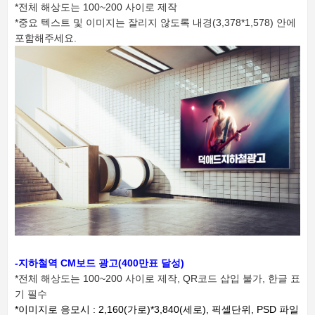
*전체 해상도는 100~200 사이로 제작
*중요 텍스트 및 이미지는 잘리지 않도록 내경(3,378*1,578) 안에
포함해주세요.
-지하철역 CM보드 광고(400만표 달성)
*전체 해상도는 100~200 사이로 제작,
QR코드 삽입 불가, 한글 표
기 필수
*이미지로 응모시 : 2,160(가로)*3,840(세로), 픽셀단위, PSD 파일