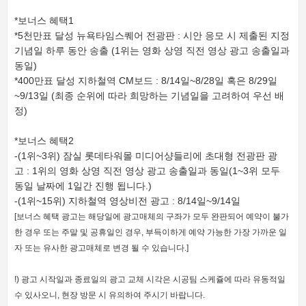
*보너스 혜택1
*5천만표 달성 뉴욕타임스퀘어 전광판 : 시안 응모 시 제출된 지정
기념일 하루 동안 송출 (1위는 영화 상영 직전 영상 광고 송출일과
동일)
*400만표 달성 지하철역 CM보드 : 8/14일~8/28일 혹은 8/29일
~9/13일 (최종 순위에 따라 희망하는 기념일을 고려하여 우선 배
정)
*보너스 혜택2
-(1위~3위) 잠실 롯데타워몰 미디어샹들리에 초대형 전광판 광
고 : 1위의 영화 상영 직전 영상 광고 송출일과 동일(1~3위 모두
동일 날짜에 1일간 진행 됩니다.)
-(1위~15위) 지하철역 영상비전 광고 : 8/14일~9/14일
[보너스 혜택 광고는 해당일에 광고매체의 구좌가 모두 완판되어 예약이 불가
한 경우 또는 주말 및 공휴일인 경우, 부득이하게 예약 가능한 가장 가까운 일
자 또는 유사한 광고매체로 변경 될 수 있습니다.]
!) 광고 시작일과 종료일의 광고 교체 시각은 시공팀 스케쥴에 따라 유동적일
수 있사오니, 현장 방문 시 유의하여 주시기 바랍니다.