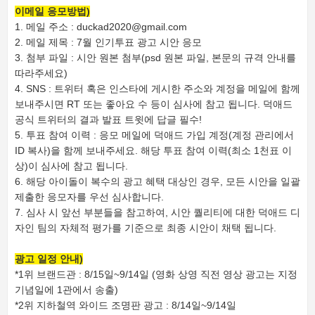
이메일 응모방법)
1. 메일 주소 : duckad2020@gmail.com
2. 메일 제목 : 7월 인기투표 광고 시안 응모
3. 첨부 파일 : 시안 원본 첨부(psd 원본 파일, 본문의 규격 안내를
따라주세요)
4. SNS : 트위터 혹은 인스타에 게시한 주소와 계정을 메일에 함께
보내주시면 RT 또는 좋아요 수 등이 심사에 참고 됩니다. 덕애드
공식 트위터의 결과 발표 트윗에 답글 필수!
5. 투표 참여 이력 : 응모 메일에 덕애드 가입 계정(계정 관리에서
ID 복사)을 함께 보내주세요. 해당 투표 참여 이력(최소 1천표 이
상)이 심사에 참고 됩니다.
6. 해당 아이돌이 복수의 광고 혜택 대상인 경우, 모든 시안을 일괄
제출한 응모자를 우선 심사합니다.
7. 심사 시 앞선 부분들을 참고하여, 시안 퀄리티에 대한 덕애드 디
자인 팀의 자체적 평가를 기준으로 최종 시안이 채택 됩니다.
광고 일정 안내)
*1위 브랜드관 : 8/15일~9/14일 (영화 상영 직전 영상 광고는 지정
기념일에 1관에서 송출)
*2위 지하철역 와이드 조명판 광고 : 8/14일~9/14일