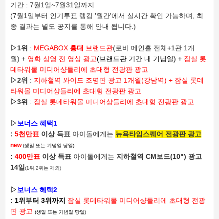
기간 : 7월1일~7월31일까지
(7월1일부터 인기투표 랭킹 '월간'에서 실시간 확인 가능하며, 최
종 결과는 별도 공지를 통해 안내 됩니다.)
▷
1위
:
MEGABOX
홍대
브랜드관
(로비 메인홀 전체+1관 1개
월)
+
영화 상영 전 영상 광고
(브랜드관 기간 내 기념일) +
잠실 롯
데타워몰 미디어샹들리에 초대형 전광판 광고
▷
2위
:
지하철역 와이드 조명판 광고
1개월(강남역) +
잠실 롯데
타워몰 미디어샹들리에 초대형 전광판 광고
▷
3위
:
잠실 롯데타워몰 미디어샹들리에 초대형 전광판 광고
▷
보너스 혜택1
:
5천만표
이상 득표
아이돌에게는
뉴욕타임스퀘어 전광판 광고
new
(생일 또는 기념일 당일)
:
400만표
이상 득표
아이돌에게는
지하철역 CM보드(10") 광고
14일
(1위,2위는 제외)
▷
보너스 혜택2
:
1위부터 3위까지
잠실 롯데타워몰 미디어샹들리에 초대형 전광
판 광고
(생일 또는 기념일 당일)