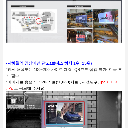
-지하철역 영상비전 광고(보너스 혜택 1위~15위)
*전체 해상도는 100~200 사이로 제작,
QR코드 삽입 불가, 한글 표
기 필수
*이미지로 응모 : 1,920(가로)*1,080(세로), 픽셀단위,
jpg 이미지
파일
로 응모해 주세요.