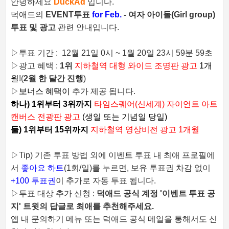
안녕하세요
DuckAd
입니다.
덕애드의
EVENT투표
for Feb.
- 여자 아이돌(Girl group)
투표 및 광고
관련 안내입니다.
▷투표 기간 : 12월 21일 0시 ~ 1월 20일 23시 59분 59초
▷광고 혜택 :
1위
지하철역 대형 와이드 조명판 광고
1개
월
!(
2월 한 달간 진행
)
▷
보너스 혜택이
추가 제공 됩니다.
하나) 1위부터 3위까지
타임스퀘어(신세계) 자이언트 아트
캔버스 전광판 광고
(
생일 또는 기념일 당일
)
둘) 1위부터 15위까지
지하철역 영상비전 광고 1개월
▷Tip) 기존 투표 방법 외에 이벤트 투표 내 최애 프로필에
서
좋아요 하트
(1회/일)를 누르면, 보유 투표권 차감 없이
+100 투표권
이 추가로 자동 투표 됩니다.
▷투표 대상 추가 신청 :
덕애드 공식 계정 '이벤트 투표 공
지' 트윗의 답글로 최애를 추천해주세요.
앱 내 문의하기 메뉴 또는 덕애드 공식 메일을 통해서도 신