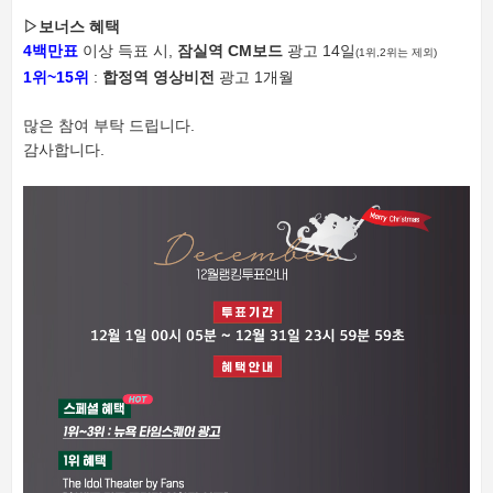
▷
보너스 혜택
4백만표
이상 득표 시,
잠실역 CM보드
광고 14일
(1위,2위는 제외)
1위~15위
:
합정역 영상비전
광고 1개월
많은 참여 부탁 드립니다.
감사합니다.