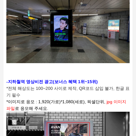
-지하철역 영상비전 광고(보너스 혜택 1위~15위)
*전체 해상도는 100~200 사이로 제작,
QR코드 삽입 불가, 한글 표
기 필수
*이미지로 응모 : 1,920(가로)*1,080(세로), 픽셀단위,
jpg 이미지
파일
로 응모해 주세요.