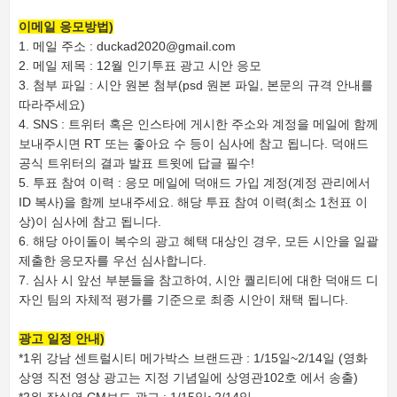
이메일 응모방법)
1. 메일 주소 : duckad2020@gmail.com
2. 메일 제목 : 12월 인기투표 광고 시안 응모
3. 첨부 파일 : 시안 원본 첨부(psd 원본 파일, 본문의 규격 안내를
따라주세요)
4. SNS : 트위터 혹은 인스타에 게시한 주소와 계정을 메일에 함께
보내주시면 RT 또는 좋아요 수 등이 심사에 참고 됩니다. 덕애드
공식 트위터의 결과 발표 트윗에 답글 필수!
5. 투표 참여 이력 : 응모 메일에 덕애드 가입 계정(계정 관리에서
ID 복사)을 함께 보내주세요. 해당 투표 참여 이력(최소 1천표 이
상)이 심사에 참고 됩니다.
6. 해당 아이돌이 복수의 광고 혜택 대상인 경우, 모든 시안을 일괄
제출한 응모자를 우선 심사합니다.
7. 심사 시 앞선 부분들을 참고하여, 시안 퀄리티에 대한 덕애드 디
자인 팀의 자체적 평가를 기준으로 최종 시안이 채택 됩니다.
광고 일정 안내)
*1위 강남 센트럴시티 메가박스 브랜드관 : 1/15일~2/14일 (영화
상영 직전 영상 광고는 지정 기념일에 상영관102호 에서 송출)
*2위 잠실역 CM보드 광고 : 1/15일~2/14일