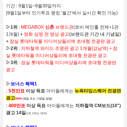
기간 : 9월1일~9월30일까지
(9월1일부터 인기투표 랭킹 '월간'에서 실시간 확인 가능)
▷
1위
:
MEGABOX
신촌
브랜드관
(로비 메인홀 전체+1관
1개월)
+
영화 상영 전 영상 광고
(브랜드관 기간 내 기념일)
+
잠실 롯데타워몰 미디어샹들리에 초대형 전광판 광고
▷
2위
:
지하철역 와이드 조명판 광고
1개월(강남역) +
잠
실 롯데타워몰 미디어샹들리에 초대형 전광판 광고
▷
3위
:
잠실 롯데타워몰 미디어샹들리에 초대형 전광판
광고
▷
보너스 혜택1
:
5천만표
이상 득표
아이돌에게는
뉴욕타임스퀘어 전광판
광고
new
(생일 또는 기념일 당일)
:
400만표
이상 득표
아이돌에게는
지하철역 CM보드(10")
광고 14일
(1위,2위는 제외)