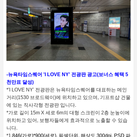
-뉴욕타임스퀘어 'I LOVE NY' 전광판 광고(보너스 혜택 5
천만표 달성)
*'I LOVE NY' 전광판은 뉴욕타임스퀘어를 대표하는 메인
거리(1530 브로드웨이)에 위치하고 있으며, 기프트샵 건물
에 있는 직사각형 전광판 입니다.
*가로 길이 15m X 세로 6m의 대형 스크린이 2층 눈높이에
위치하고 있어, 보행자들에게 효과적으로 노출할 수 있습
니다.
*1
,846(가로)*900(세로), 픽셀단위,
해상도 300dpi,
PSD 파