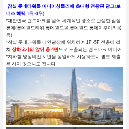
-잠실 롯데타워몰 미디어샹들리에 초대형 전광판 광고(보
너스 혜택 1위~3위)
*대한민국 랜드마크를 넘어 세계적인 명소로 탄생한 잠실
롯데(롯데월드타워,롯데월드몰,롯데월드,롯데아쿠아리움
등)
*잠실 롯데타워몰 메인광장에 위치하여 1F~5F 전층에 걸
쳐
상하 2기의 앞뒤 총 4면
으로 노출되는 랜드마크 미디어
*지하철 영상비전 시안을 동일하게 사용하오니 별도 제출
은 하지 않으셔도 됩니다.