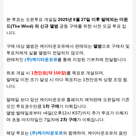
본 투표는 오픈투표 개설일
2025년 6월 27일 이후 발매되는
더윈
드(The Wind)
의 신규 앨범
공동 구매를 위한 사전 모금 투표 입
니다.
구매 대상 앨범은 케이타운포유에서 판매되는
앨범
으로 구매자 및
투표자에게 실물 앨범이 전달되지 않으며,
판매처인
(주)케이타운포유
를 통해 지정된 기부처에 전달됩니다.
최초 개설 시
1천만표(약 100장)
를 목표로 개설되며,
발매일 이전 조기 달성 시 마다 목표치는 1천만표씩 상향 조정 됩
니다.
발매일 보다 앞선 케이타운포유 홈페이지 예약판매
오픈일에 기존
모인 투표권수만큼
1차 구매
가 이뤄집니다.
앨범 발매일로부터 +6일(오후12시 KST)까지 추가 투표가 이뤄지
며 초동 마지막일인 7일차에
2차 구매
가 이뤄집니다.
해당 투표는
(주)케이타운포유
와 함께하며, 케이타운포유의 음반