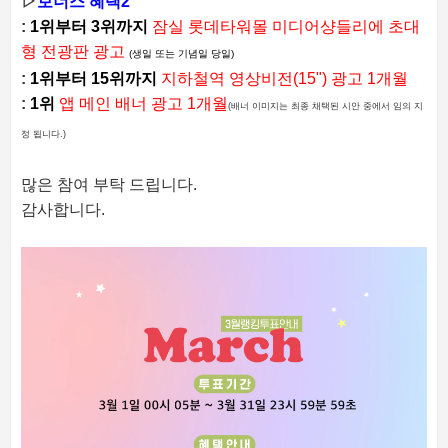
▷
보너스 혜택2
:
1위부터 3위까지
잠실 롯데타워몰 미디어샹들리에 초대
형 전광판 광고
(생일 또는 기념일 당일)
:
1위부터 15위까지
지하철역 영상비전(15") 광고 1개월
:
1위
앱 메인 배너 광고 1개월
(배너 이미지는 최종 채택된 시안 중에서 임의 지
정 됩니다.)
많은 참여 부탁 드립니다.
감사합니다.