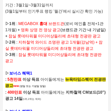
기간 : 3월1일~3월31일까지
(3월1일부터 인기투표 랭킹 '월간'에서 실시간 확인 가능)
▷
1위
:
MEGABOX
홍대
브랜드관
(로비 메인홀 전체+1관
1개월)
+
영화 상영 전 영상 광고
(브랜드관 기간 내 기념일)
+
잠실 롯데타워몰 미디어샹들리에 초대형 전광판 광고
▷
2위
:
지하철역 와이드 조명판 광고
1개월(강남역) +
잠
실 롯데타워몰 미디어샹들리에 초대형 전광판 광고
▷
3위
:
잠실 롯데타워몰 미디어샹들리에 초대형 전광판
광고
▷
보너스 혜택1
:
5천만표
이상 득표
아이돌에게는
뉴욕타임스퀘어 전광판
광고
new
(생일 또는 기념일 당일)
:
400만표
이상 득표
아이돌에게는
지하철역 CM보드(10")
광고 14일
(1위,2위는 제외)