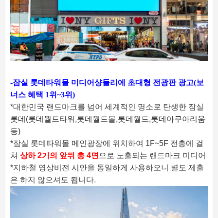
-잠실 롯데타워몰 미디어샹들리에 초대형 전광판 광고(보
너스 혜택 1위~3위)
*대한민국 랜드마크를 넘어 세계적인 명소로 탄생한 잠실
롯데(롯데월드타워,롯데월드몰,롯데월드,롯데아쿠아리움
등)
*잠실 롯데타워몰 메인광장에 위치하여 1F~5F 전층에 걸
쳐
상하 2기의 앞뒤 총 4면
으로 노출되는 랜드마크 미디어
*지하철 영상비전 시안을 동일하게 사용하오니 별도 제출
은 하지 않으셔도 됩니다.