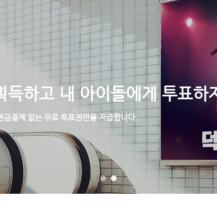
홈
공지사항
광고후기
광고시안응모